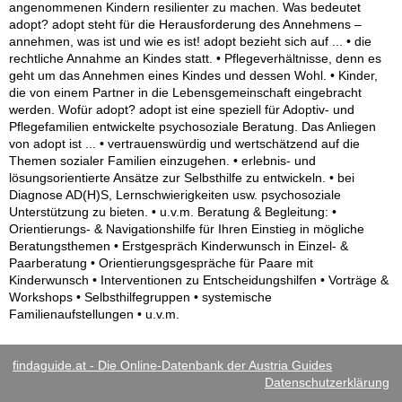
angenommenen Kindern resilienter zu machen. Was bedeutet
adopt? adopt steht für die Herausforderung des Annehmens –
annehmen, was ist und wie es ist! adopt bezieht sich auf ... • die
rechtliche Annahme an Kindes statt. • Pflegeverhältnisse, denn es
geht um das Annehmen eines Kindes und dessen Wohl. • Kinder,
die von einem Partner in die Lebensgemeinschaft eingebracht
werden. Wofür adopt? adopt ist eine speziell für Adoptiv- und
Pflegefamilien entwickelte psychosoziale Beratung. Das Anliegen
von adopt ist ... • vertrauenswürdig und wertschätzend auf die
Themen sozialer Familien einzugehen. • erlebnis- und
lösungsorientierte Ansätze zur Selbsthilfe zu entwickeln. • bei
Diagnose AD(H)S, Lernschwierigkeiten usw. psychosoziale
Unterstützung zu bieten. • u.v.m. Beratung & Begleitung: •
Orientierungs- & Navigationshilfe für Ihren Einstieg in mögliche
Beratungsthemen • Erstgespräch Kinderwunsch in Einzel- &
Paarberatung • Orientierungsgespräche für Paare mit
Kinderwunsch • Interventionen zu Entscheidungshilfen • Vorträge &
Workshops • Selbsthilfegruppen • systemische
Familienaufstellungen • u.v.m.
findaguide.at - Die Online-Datenbank der Austria Guides
Datenschutzerklärung