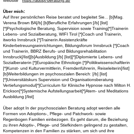
Website
https://adopt-beratung.at/
Über mich:
Auf Ihrer persönlichen Reise beratet und begleitet Sie... [b]Mag.
Verena Brown BA[/b] [b]Berufliche Erfahrungen:[/b] [list]
[*]Psychologische Beratung, Supervision sowie Training[*]Trainerin
Lebens- und Sozialberatung, WIFI Tirol [*]Coach und Trainerin,
itworks Innsbruck [*]Trainerin Assistenzkräfte
Kinderbetreuungseinrichtungen, Bildungsforum Innsbruck [*]Coach
und Trainerin, BBRZ Berufs- und Bildungsrehabilitation
Innsbruck[/list][b]Ausbildung:[/b] [list][*]Diplomierte Lebens- und
Sozialberaterin [*]Europäische Ethnologin [*]Politikwissenschaftlerin
[*]Kunst- und Kulturvermittlerin, Fremdenführerin, Reiseleiterin[/list]
[b]Weiterbildungen im psychosozialen Bereich: [/b] [list]
[*]Universitätskurs Supervision und Organisationsberatung
Vertiefungsmodul[*]Curriculum für Klinische Hypnose nach Milton H.
Erickson[*]Systemische Aufstellungsarbeit[*]Atem- und Meditations
Ausbildung [/list]
Über adopt In der psychosozialen Beratung adopt werden alle
Formen von Adoptions-, Pflege- und Patchwork- sowie
Regenbogen Familien einbezogen. Es geht darum, die Beziehung
zu ihren Adoptiv-, Pflege- und Stiefkindern gelingend zu gestalten,
Kompetenzen in den Familien zu stärken, um sich und ihre