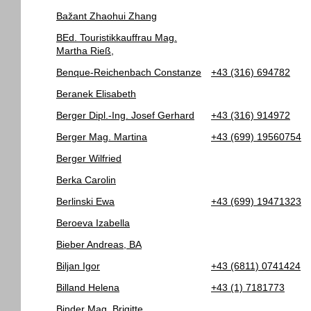
Bažant Zhaohui Zhang
BEd. Touristikkauffrau Mag.
Martha Rieß,
Benque-Reichenbach Constanze
+43 (316) 694782
Beranek Elisabeth
Berger Dipl.-Ing. Josef Gerhard
+43 (316) 914972
Berger Mag. Martina
+43 (699) 19560754
Berger Wilfried
Berka Carolin
Berlinski Ewa
+43 (699) 19471323
Beroeva Izabella
Bieber Andreas, BA
Biljan Igor
+43 (6811) 0741424
Billand Helena
+43 (1) 7181773
Binder Mag. Brigitte