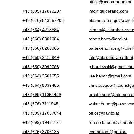
office@scootertours.at
+43 (699) 17079297
info@guiderang.com
+43 (676) 843367203
eleanora.barajev@chell
+43 (664) 4218584
vienna@chiarabarizza.
+43 (660) 6801084
robert.barta@drei.at
+43 (650) 8266965
bartek-rhomberg@chell
+43 (650) 2418949
info@alexandrabarth.at
+43 (650) 3999708
g.bartlewski@gmail.co
+43 (664) 3501055
ilse.bauch@gmail.com
+43 (664) 5839466
christa.bauer@touristgu
+43 (699) 11054499
ernst.bauer@intempo.a
+43 (676) 7111945
walter.bauer@powerwav
+43 (699) 17057044
office@navito.at
+43 (699) 19421121
renate.bauer@viennafo
+43 (676) 3706135
eva.baxant@gmx.at