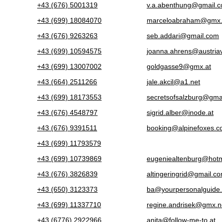
+43 (676) 5001319
v.a.abenthung@gmail.
+43 (699) 18084070
marceloabraham@gmx.
+43 (676) 9263263
seb.addari@gmail.com
+43 (699) 10594575
joanna.ahrens@austriavi
+43 (699) 13007002
goldgasse9@gmx.at
+43 (664) 2511266
jale.akcil@a1.net
+43 (699) 18173553
secretsofsalzburg@gma
+43 (676) 4548797
sigrid.alber@inode.at
+43 (676) 9391511
booking@alpinefoxes.
+43 (699) 11793579
+43 (699) 10739869
eugeniealtenburg@hotm
+43 (676) 3826839
altingeringrid@gmail.c
+43 (650) 3123373
ba@yourpersonalguide.
+43 (699) 11337710
regine.andrisek@gmx.n
+43 (6776) 2922966
anita@follow-me-to.at