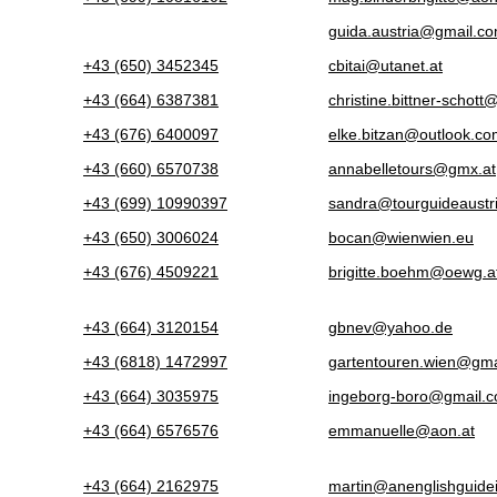
guida.austria@gmail.c
+43 (650) 3452345
cbitai@utanet.at
+43 (664) 6387381
christine.bittner-schott
+43 (676) 6400097
elke.bitzan@outlook.c
+43 (660) 6570738
annabelletours@gmx.at
+43 (699) 10990397
sandra@tourguideaustr
+43 (650) 3006024
bocan@wienwien.eu
+43 (676) 4509221
brigitte.boehm@oewg.a
+43 (664) 3120154
gbnev@yahoo.de
+43 (6818) 1472997
gartentouren.wien@gma
+43 (664) 3035975
ingeborg-boro@gmail.
+43 (664) 6576576
emmanuelle@aon.at
+43 (664) 2162975
martin@anenglishguide