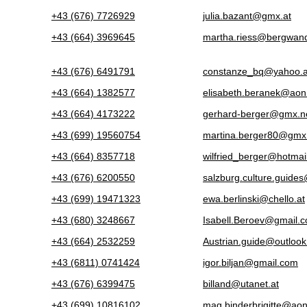
+43 (676) 7726929
julia.bazant@gmx.at
+43 (664) 3969645
martha.riess@bergwand
+43 (676) 6491791
constanze_bq@yahoo.a
+43 (664) 1382577
elisabeth.beranek@aon
+43 (664) 4173222
gerhard-berger@gmx.n
+43 (699) 19560754
martina.berger80@gmx
+43 (664) 8357718
wilfried_berger@hotmai
+43 (676) 6200550
salzburg.culture.guide
+43 (699) 19471323
ewa.berlinski@chello.at
+43 (680) 3248667
Isabell.Beroev@gmail.
+43 (664) 2532259
Austrian.guide@outlook
+43 (6811) 0741424
igor.biljan@gmail.com
+43 (676) 6399475
billand@utanet.at
+43 (699) 10816102
mag.binderbrigitte@aon