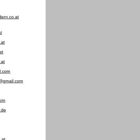
ern.co.at
t
.at
et
.at
l.com
s@gmail.com
com
.de
.at