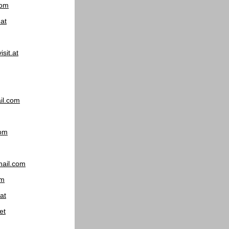
com
at
sit.at
il.com
com
ail.com
om
at
et