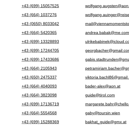
+43 (699) 15057525
wolfgang.augsten@aon.
+43 (664) 1037276
wolfgang.auinger@reis
+43 (0650) 8033042
mail@viennamomentsto
+43 (664) 5420365
andrea.babak@me.co
+43 (699) 13328893
ulrikebabinek@icloud.
+43 (699) 17244705
georgbacher@gmail.c
+43 (699) 17433686
gabis.stadtrunden@gma
+43 (664) 2105943
petramiriam.bacher@g
+43 (650) 2475337
viktoria.bachl86@gmail
+43 (664) 4040093
bader-alex@aon.at
+43 (664) 3823098
guide@tirol.com
+43 (699) 17136719
margarete.bahr@chello
+43 (664) 5554568
gaby@toursin.wien
+43 (699) 15288369
bakhat_guide@gmx.at