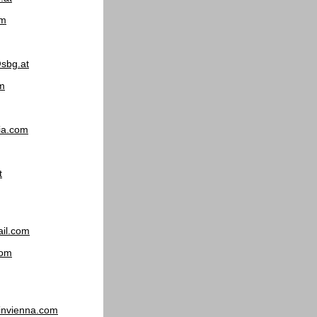
om
@sbg.at
om
ia.com
t
il.com
com
invienna.com