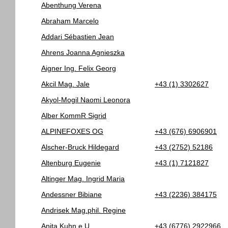
Abenthung Verena
Abraham Marcelo
Addari Sébastien Jean
Ahrens Joanna Agnieszka
Aigner Ing. Felix Georg
Akcil Mag. Jale
+43 (1) 3302627
Akyol-Mogil Naomi Leonora
Alber KommR Sigrid
ALPINEFOXES OG
+43 (676) 6906901
Alscher-Bruck Hildegard
+43 (2752) 52186
Altenburg Eugenie
+43 (1) 7121827
Altinger Mag. Ingrid Maria
Andessner Bibiane
+43 (2236) 384175
Andrisek Mag.phil. Regine
Anita Kuhn e.U.
+43 (6776) 2922966