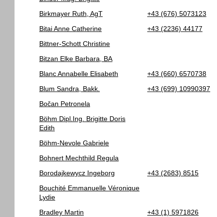
Birkmayer Ruth, AgT
+43 (676) 5073123
Bitai Anne Catherine
+43 (2236) 44177
Bittner-Schott Christine
Bitzan Elke Barbara, BA
Blanc Annabelle Elisabeth
+43 (660) 6570738
Blum Sandra, Bakk.
+43 (699) 10990397
Bočan Petronela
Böhm Dipl.Ing. Brigitte Doris
Edith
Böhm-Nevole Gabriele
Bohnert Mechthild Regula
Borodajkewycz Ingeborg
+43 (2683) 8515
Bouchité Emmanuelle Véronique
Lydie
Bradley Martin
+43 (1) 5971826