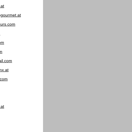
at
egourmet.at
urs.com
m
com
om
il.com
mx.at
.com
.at