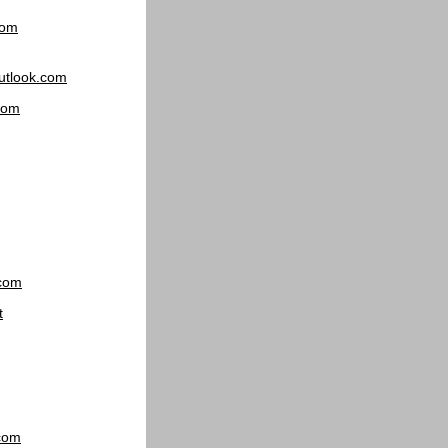
com
utlook.com
com
com
t
com