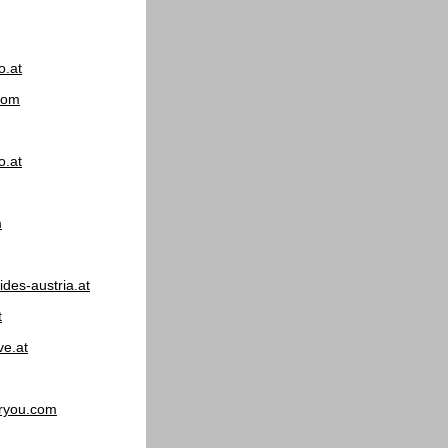
o.at
com
o.at
m
ides-austria.at
t
e.at
ryou.com