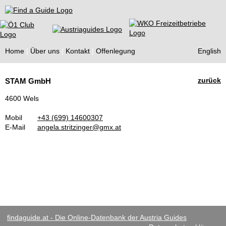
Find a Guide
Home
Über uns
Kontakt
Offenlegung
English
Tourist
zurück
STAM GmbH
Guides
4600 Wels
Mobil
+43 (699) 14600307
E-Mail
angela.stritzinger@gmx.at
findaguide.at - Die Online-Datenbank der Austria Guides