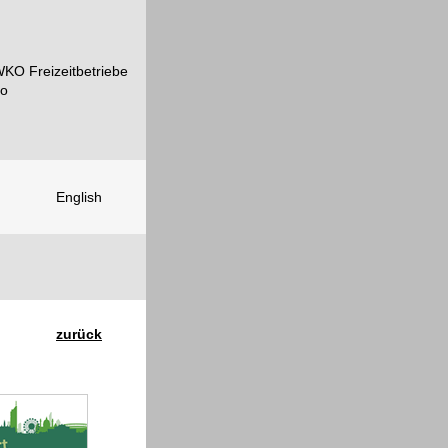
English
zurück