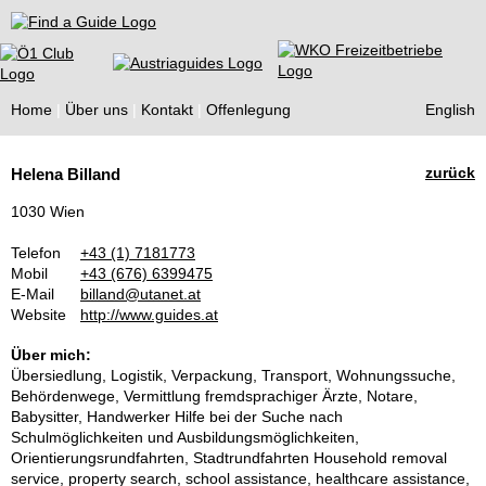
Find a Guide
Home
Über uns
Kontakt
Offenlegung
English
Tourist
zurück
Helena Billand
Guides
1030 Wien
Telefon
+43 (1) 7181773
Mobil
+43 (676) 6399475
E-Mail
billand@utanet.at
Website
http://www.guides.at
Über mich:
Übersiedlung, Logistik, Verpackung, Transport, Wohnungssuche,
Behördenwege, Vermittlung fremdsprachiger Ärzte, Notare,
Babysitter, Handwerker Hilfe bei der Suche nach
Schulmöglichkeiten und Ausbildungsmöglichkeiten,
Orientierungsrundfahrten, Stadtrundfahrten Household removal
service, property search, school assistance, healthcare assistance,