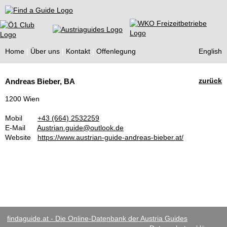
Find a Guide
Home
Über uns
Kontakt
Offenlegung
English
Tourist
zurück
Andreas Bieber, BA
Guides
1200 Wien
Mobil
+43 (664) 2532259
E-Mail
Austrian.guide@outlook.de
Website
https://www.austrian-guide-andreas-bieber.at/
findaguide.at - Die Online-Datenbank der Austria Guides