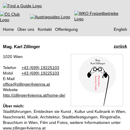
Find a Guide
Home
Über uns
Kontakt
Offenlegung
English
Tourist
zurück
Mag. Karl Zillinger
Guides
1020 Wien
Telefon
+43 (699) 19225103
Mobil
+43 (699) 19225103
E-Mail
office@zillinger4vienna.at
Website
http://zillinger4vienna.at/home-de/
Über mich:
Stadtführungen, Entdecken sie Kunst , Kultur und Kulinarik in Wien,
Naschmarkt, Musik, Architektur, Stadtbefestigungen, Ringstraße,
Brauchtum in Wien, Film und Fotos, weitere Informationen unter
www.zillinger4vienna.at