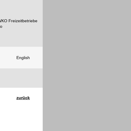
English
zurück