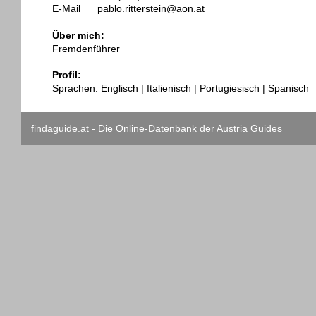
E-Mail
pablo.ritterstein@aon.at
Über mich:
Fremdenführer
Profil:
Sprachen: Englisch | Italienisch | Portugiesisch | Spanisch
findaguide.at - Die Online-Datenbank der Austria Guides