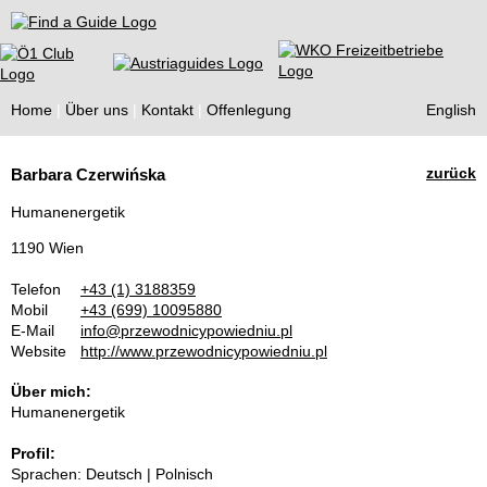
Find a Guide
Home
Über uns
Kontakt
Offenlegung
English
Tourist
zurück
Barbara Czerwińska
Guides
Humanenergetik
1190 Wien
Telefon
+43 (1) 3188359
Mobil
+43 (699) 10095880
E-Mail
info@przewodnicypowiedniu.pl
Website
http://www.przewodnicypowiedniu.pl
Über mich:
Humanenergetik
Profil:
Sprachen: Deutsch | Polnisch