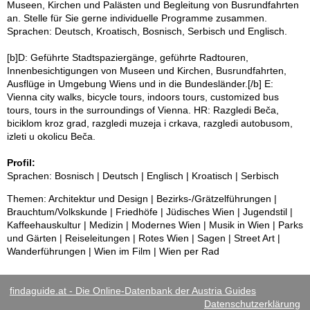
Museen, Kirchen und Palästen und Begleitung von Busrundfahrten
an. Stelle für Sie gerne individuelle Programme zusammen.
Sprachen: Deutsch, Kroatisch, Bosnisch, Serbisch und Englisch.
[b]D: Geführte Stadtspaziergänge, geführte Radtouren,
Innenbesichtigungen von Museen und Kirchen, Busrundfahrten,
Ausflüge in Umgebung Wiens und in die Bundesländer.[/b] E:
Vienna city walks, bicycle tours, indoors tours, customized bus
tours, tours in the surroundings of Vienna. HR: Razgledi Beča,
biciklom kroz grad, razgledi muzeja i crkava, razgledi autobusom,
izleti u okolicu Beča.
Profil:
Sprachen: Bosnisch | Deutsch | Englisch | Kroatisch | Serbisch
Themen: Architektur und Design | Bezirks-/Grätzelführungen |
Brauchtum/Volkskunde | Friedhöfe | Jüdisches Wien | Jugendstil |
Kaffeehauskultur | Medizin | Modernes Wien | Musik in Wien | Parks
und Gärten | Reiseleitungen | Rotes Wien | Sagen | Street Art |
Wanderführungen | Wien im Film | Wien per Rad
findaguide.at - Die Online-Datenbank der Austria Guides
Datenschutzerklärung