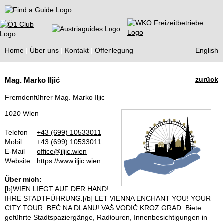
Find a Guide
Home
Über uns
Kontakt
Offenlegung
English
Tourist
zurück
Mag. Marko Iljić
Guides
Fremdenführer Mag. Marko Iljic
1020 Wien
Telefon
+43 (699) 10533011
Mobil
+43 (699) 10533011
E-Mail
office@iljic.wien
Website
https://www.iljic.wien
Über mich:
[b]WIEN LIEGT AUF DER HAND!
IHRE STADTFÜHRUNG.[/b] LET VIENNA ENCHANT YOU! YOUR
CITY TOUR. BEČ NA DLANU! VAŠ VODIČ KROZ GRAD. Biete
geführte Stadtspaziergänge, Radtouren, Innenbesichtigungen in