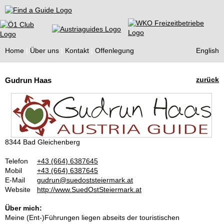
Find a Guide
Home
Über uns
Kontakt
Offenlegung
English
Tourist
zurück
Gudrun Haas
Guides
8344 Bad Gleichenberg
Telefon
+43 (664) 6387645
Mobil
+43 (664) 6387645
E-Mail
gudrun@suedoststeiermark.at
Website
http://www.SuedOstSteiermark.at
Über mich:
Meine (Ent-)Führungen liegen abseits der touristischen