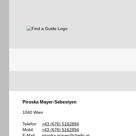
Find a Guide
Tourist
Piroska Mayer-Sebestyen
Guides
1040 Wien
Telefon
+43 (676) 5162894
Mobil
+43 (676) 5162894
E-Mail
piroska.mayer@chello.at