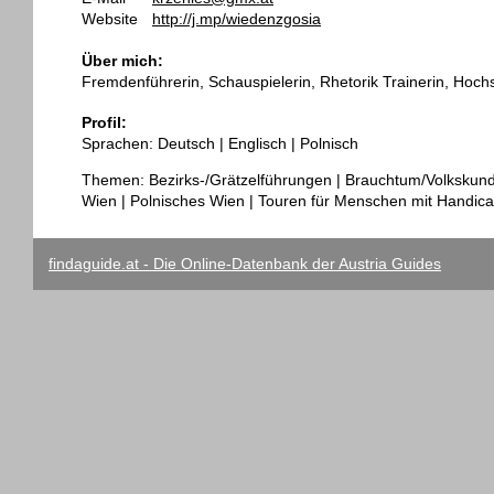
Website
http://j.mp/wiedenzgosia
Über mich:
Fremdenführerin, Schauspielerin, Rhetorik Trainerin, Hoch
Profil:
Sprachen: Deutsch | Englisch | Polnisch
Themen: Bezirks-/Grätzelführungen | Brauchtum/Volkskunde 
Wien | Polnisches Wien | Touren für Menschen mit Handica
findaguide.at - Die Online-Datenbank der Austria Guides