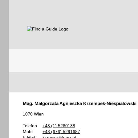
Find a Guide
Tourist
Mag. Malgorzata Agnieszka Krzempek-Niespialowski
Guides
1070 Wien
Telefon
+43 (1) 5260138
Mobil
+43 (676) 5291687
E-Mail
krzenies@gmx.at