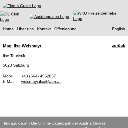
Find a Guide
Home
Über uns
Kontakt
Offenlegung
English
Tourist
zurück
Mag. Ilse Weismayr
Guides
Ilse Touristik
5023 Salzburg
Mobil
+43 (664) 4962837
E-Mail
weismayr.ilse@aon.at
findaguide.at - Die Online-Datenbank der Austria Guides