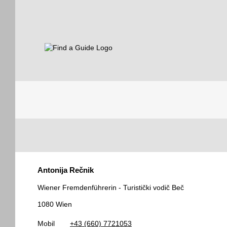
Find a Guide
Tourist
Antonija Rečnik
Guides
Wiener Fremdenführerin - Turistički vodič Beč
1080 Wien
Mobil
+43 (660) 7721053