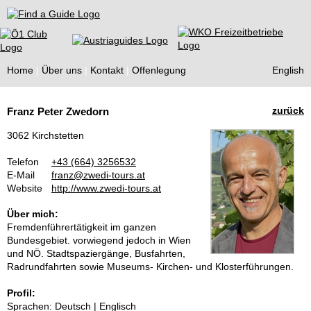
Find a Guide
Home
Über uns
Kontakt
Offenlegung
English
Tourist
zurück
Franz Peter Zwedorn
Guides
3062 Kirchstetten
Telefon
+43 (664) 3256532
E-Mail
franz@zwedi-tours.at
Website
http://www.zwedi-tours.at
Über mich:
Fremdenführertätigkeit im ganzen
Bundesgebiet. vorwiegend jedoch in Wien
und NÖ. Stadtspaziergänge, Busfahrten,
Radrundfahrten sowie Museums- Kirchen- und Klosterführungen.
Profil:
Sprachen: Deutsch | Englisch