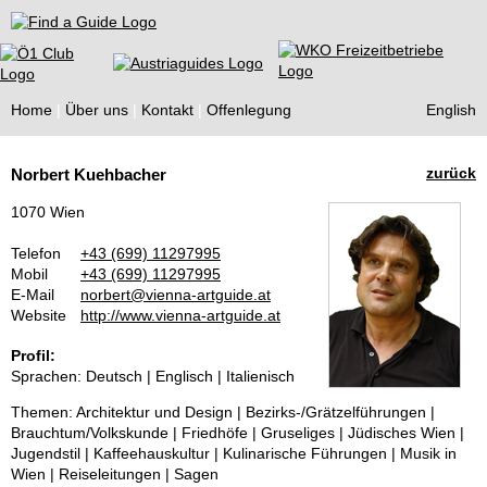
Find a Guide
Home
Über uns
Kontakt
Offenlegung
English
Tourist
zurück
Norbert Kuehbacher
Guides
1070 Wien
Telefon
+43 (699) 11297995
Mobil
+43 (699) 11297995
E-Mail
norbert@vienna-artguide.at
Website
http://www.vienna-artguide.at
Profil:
Sprachen: Deutsch | Englisch | Italienisch
Themen: Architektur und Design | Bezirks-/Grätzelführungen |
Brauchtum/Volkskunde | Friedhöfe | Gruseliges | Jüdisches Wien |
Jugendstil | Kaffeehauskultur | Kulinarische Führungen | Musik in
Wien | Reiseleitungen | Sagen