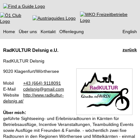
Find a Guide
Home
Über uns
Kontakt
Offenlegung
English
Tourist
zurück
RadKULTUR Delsnig e.U.
Guides
RadKULTUR Delsnig
9020 Klagenfurt/Wörthersee
Mobil
+43 (664) 9118091
E-Mail
cdelsnig@gmail.com
Website
http://www.radkultur-
delsnig.at/
Über mich:
geführte Sightseeing- und Erlebnisradtouren in Kärnten für
Betriebsausflüge, Incentive Veranstaltungen, Teambuilding Events
sowie Ausflüge mit Freunden & Familie. - wöchentlich zwei fixe
Radtouren in den Regionen Wörthersee und Mittelkärnten - einmal