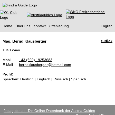
Find a Guide
Home
Über uns
Kontakt
Offenlegung
English
Tourist
zurück
Mag. Bernd Klausberger
Guides
1040 Wien
Mobil
+43 (699) 19253683
E-Mail
berndklausberger@hotmail.com
Profil:
Sprachen: Deutsch | Englisch | Russisch | Spanisch
findaguide.at - Die Online-Datenbank der Austria Guides