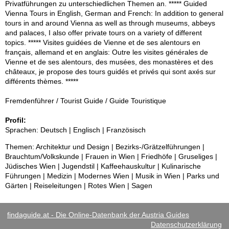
Privatführungen zu unterschiedlichen Themen an. ***** Guided
Vienna Tours in English, German and French: In addition to general
tours in and around Vienna as well as through museums, abbeys
and palaces, I also offer private tours on a variety of different
topics. ***** Visites guidées de Vienne et de ses alentours en
français, allemand et en anglais: Outre les visites générales de
Vienne et de ses alentours, des musées, des monastères et des
châteaux, je propose des tours guidés et privés qui sont axés sur
différents thèmes. *****
Fremdenführer / Tourist Guide / Guide Touristique
Profil:
Sprachen: Deutsch | Englisch | Französisch
Themen: Architektur und Design | Bezirks-/Grätzelführungen |
Brauchtum/Volkskunde | Frauen in Wien | Friedhöfe | Gruseliges |
Jüdisches Wien | Jugendstil | Kaffeehauskultur | Kulinarische
Führungen | Medizin | Modernes Wien | Musik in Wien | Parks und
Gärten | Reiseleitungen | Rotes Wien | Sagen
findaguide.at - Die Online-Datenbank der Austria Guides
Datenschutzerklärung