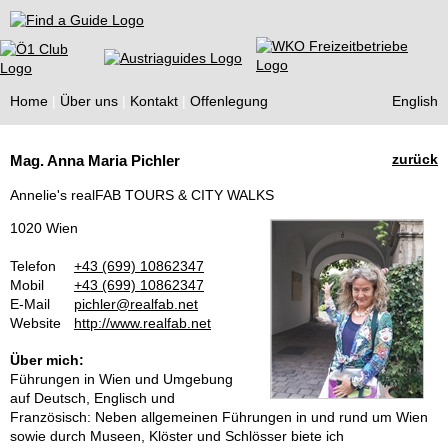
Find a Guide
Home
Über uns
Kontakt
Offenlegung
English
Tourist
zurück
Mag. Anna Maria Pichler
Guides
Annelie's realFAB TOURS & CITY WALKS
1020 Wien
Telefon
+43 (699) 10862347
Mobil
+43 (699) 10862347
E-Mail
pichler@realfab.net
Website
http://www.realfab.net
Über mich:
Führungen in Wien und Umgebung
auf Deutsch, Englisch und
Französisch: Neben allgemeinen Führungen in und rund um Wien
sowie durch Museen, Klöster und Schlösser biete ich