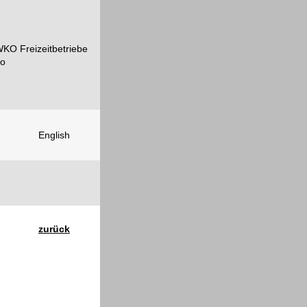
English
zurück