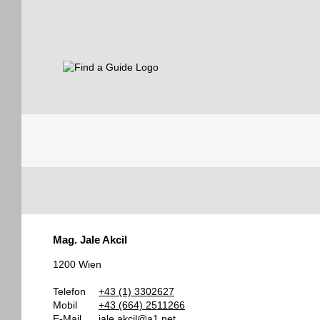
Find a Guide
Tourist
Mag. Jale Akcil
Guides
1200 Wien
Telefon
+43 (1) 3302627
Mobil
+43 (664) 2511266
E-Mail
jale.akcil@a1.net