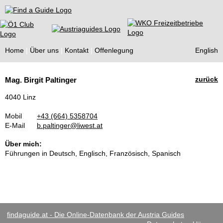
Find a Guide
Home
Über uns
Kontakt
Offenlegung
English
Tourist
zurück
Mag. Birgit Paltinger
Guides
4040 Linz
Mobil
+43 (664) 5358704
E-Mail
b.paltinger@liwest.at
Über mich:
Führungen in Deutsch, Englisch, Französisch, Spanisch
findaguide.at - Die Online-Datenbank der Austria Guides