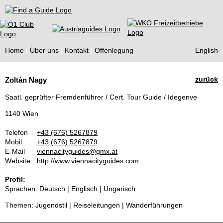
Find a Guide
Home
Über uns
Kontakt
Offenlegung
English
Tourist
zurück
Zoltán Nagy
Guides
Saatl. geprüfter Fremdenführer / Cert. Tour Guide / Idegenve
1140 Wien
Telefon
+43 (676) 5267879
Mobil
+43 (676) 5267879
E-Mail
viennacityguides@gmx.at
Website
http://www.viennacityguides.com
Profil:
Sprachen: Deutsch | Englisch | Ungarisch
Themen: Jugendstil | Reiseleitungen | Wanderführungen