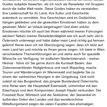
Guides subjektiv bewerten, als ich noch als Reiseleiter mit Gruppen
durch die halbe Welt reiste. Diese Guides haben es verstanden,
ihre Leidenschaft für ihr Land, ihre Kultur und Geschichte
autentisch zu vermitteln. Ihre Geschichten sind im Gedächtnis
hängen geblieben und die geweckten Emotionen haben zu dem
gewissen 'Mehr' an Urlaub beigetragen! Und eben solche
Emotionen möchte ich auch bei Ihnen während meiner Führungen
wecken! Neben meiner Reiseleitertätigkeit war ich auch sehr viel in
Österreich unterwegs und habe dabei mein Land richtig gut kennen
gelernt! Heute kann ich mit Überzeugung sagen, dass ich stolz auf
mein Land bin und möchte es Ihnen gerne zeigen. Ich biete in Wien
verschiedene Themenführungen an und stehe auch für spezielle
Wünsche zur Verfügung. Im südlichen Niederösterreich - meiner
Heimat - führe ich Sie gerne durch die Kurstadt Baden, das
Zisterzienserkloster Heiligenkreuz und nach Mayerling, mache
Touren und Wanderungen im Wienerwald und begleite Sie zu
einem der zahlreichen Heurigen in der Umgebung. Und nicht
zuletzt ist das Burgenland, das jüngste Bundesland Österreichs,
eine Reise wert: die Hauptstadt Eisenstadt, untrennbar mit den
Esterhazys und dem Komponisten Joseph Haydn verbunden. Die
Freistadt Rust, Mörbisch und die Seebühne, der Seewinkel im
äußersten Osten des Landes und das wunderschöne
Mittelburgenland zeigen die vielen Facetten des ehemaligen