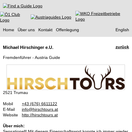
Find a Guide
Home
Über uns
Kontakt
Offenlegung
English
Tourist
zurück
Michael Hirschinger e.U.
Guides
Fremdenführer - Austria Guide
2521 Trumau
Mobil
+43 (676) 6611122
E-Mail
info@hirschtours.at
Website
http://hirschtours.at
Über mich:
Sensationell! Mit diesem Eigenschaftswort konnte ich immer wieder