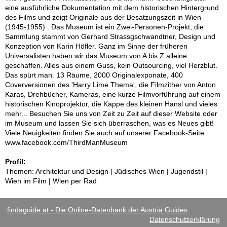
eine ausführliche Dokumentation mit dem historischen Hintergrund
des Films und zeigt Originale aus der Besatzungszeit in Wien
(1945-1955) . Das Museum ist ein Zwei-Personen-Projekt, die
Sammlung stammt von Gerhard Strassgschwandtner, Design und
Konzeption von Karin Höfler. Ganz im Sinne der früheren
Universalisten haben wir das Museum von A bis Z alleine
geschaffen. Alles aus einem Guss, kein Outsourcing, viel Herzblut.
Das spürt man. 13 Räume, 2000 Originalexponate, 400
Coverversionen des 'Harry Lime Thema', die Filmzither von Anton
Karas, Drehbücher, Kameras, eine kurze Filmvorführung auf einem
historischen Kinoprojektor, die Kappe des kleinen Hansl und vieles
mehr... Besuchen Sie uns von Zeit zu Zeit auf dieser Website oder
im Museum und lassen Sie sich überraschen, was es Neues gibt!
Viele Neuigkeiten finden Sie auch auf unserer Facebook-Seite
www.facebook.com/ThirdManMuseum
Profil:
Themen: Architektur und Design | Jüdisches Wien | Jugendstil |
Wien im Film | Wien per Rad
findaguide.at - Die Online-Datenbank der Austria Guides
Datenschutzerklärung