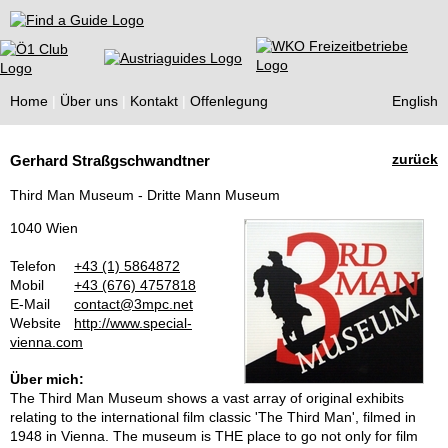
Find a Guide
Home
Über uns
Kontakt
Offenlegung
English
Tourist
zurück
Gerhard Straßgschwandtner
Guides
Third Man Museum - Dritte Mann Museum
1040 Wien
Telefon
+43 (1) 5864872
Mobil
+43 (676) 4757818
E-Mail
contact@3mpc.net
Website
http://www.special-
vienna.com
Über mich:
The Third Man Museum shows a vast array of original exhibits
relating to the international film classic 'The Third Man', filmed in
1948 in Vienna. The museum is THE place to go not only for film