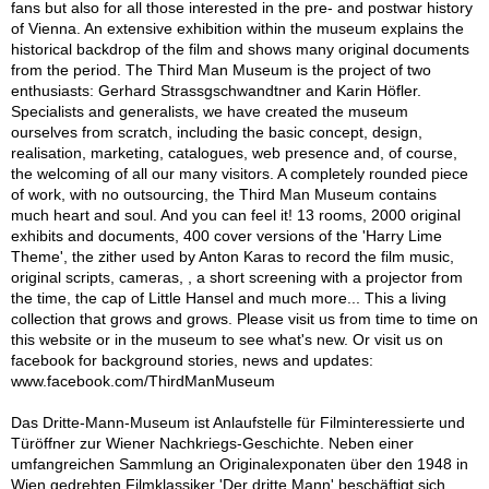
fans but also for all those interested in the pre- and postwar history
of Vienna. An extensive exhibition within the museum explains the
historical backdrop of the film and shows many original documents
from the period. The Third Man Museum is the project of two
enthusiasts: Gerhard Strassgschwandtner and Karin Höfler.
Specialists and generalists, we have created the museum
ourselves from scratch, including the basic concept, design,
realisation, marketing, catalogues, web presence and, of course,
the welcoming of all our many visitors. A completely rounded piece
of work, with no outsourcing, the Third Man Museum contains
much heart and soul. And you can feel it! 13 rooms, 2000 original
exhibits and documents, 400 cover versions of the 'Harry Lime
Theme', the zither used by Anton Karas to record the film music,
original scripts, cameras, , a short screening with a projector from
the time, the cap of Little Hansel and much more... This a living
collection that grows and grows. Please visit us from time to time on
this website or in the museum to see what's new. Or visit us on
facebook for background stories, news and updates:
www.facebook.com/ThirdManMuseum
Das Dritte-Mann-Museum ist Anlaufstelle für Filminteressierte und
Türöffner zur Wiener Nachkriegs-Geschichte. Neben einer
umfangreichen Sammlung an Originalexponaten über den 1948 in
Wien gedrehten Filmklassiker 'Der dritte Mann' beschäftigt sich