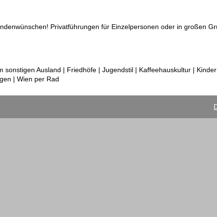
ndenwünschen! Privatführungen für Einzelpersonen oder in großen G
onstigen Ausland | Friedhöfe | Jugendstil | Kaffeehauskultur | Kinde
gen | Wien per Rad
D