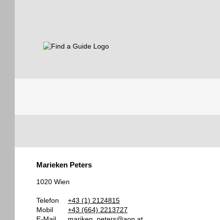
Find a Guide
Tourist
Marieken Peters
Guides
1020 Wien
Telefon
+43 (1) 2124815
Mobil
+43 (664) 2213727
E-Mail
mariken_peters@aon.at