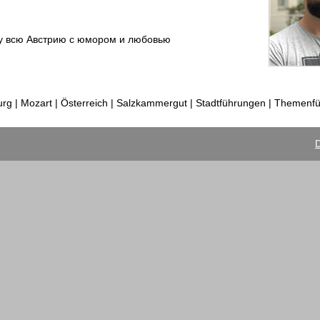
жу всю Австрию с юмором и любовью
g | Mozart | Österreich | Salzkammergut | Stadtführungen | Themenf
D