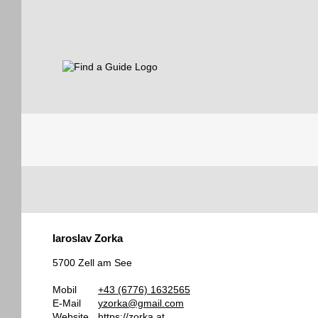
Find a Guide
Tourist
Iaroslav Zorka
Guides
5700 Zell am See
Mobil
+43 (6776) 1632565
E-Mail
yzorka@gmail.com
Website
https://zorka.at