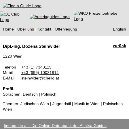
Find a Guide
Home
Über uns
Kontakt
Offenlegung
English
Tourist
zurück
Dipl.-Ing. Bozena Steinwider
Guides
1220 Wien
Telefon
+43 (1) 7343119
Mobil
+43 (699) 10031814
E-Mail
steinwider@chello.at
Profil:
Sprachen: Deutsch | Polnisch
Themen: Jüdisches Wien | Jugendstil | Musik in Wien | Polnisches
Wien
findaguide.at - Die Online-Datenbank der Austria Guides