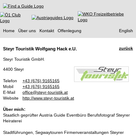
Find a Guide
Home
Über uns
Kontakt
Offenlegung
English
Tourist
zurück
Steyr Touristik Wolfgang Hack e.U.
Guides
Steyr Touristik GmbH.
4400 Steyr
Telefon
+43 (676) 9165165
Mobil
+43 (676) 9165165
E-Mail
office@steyr-touristik.at
Website
http://www.steyr-touristik.at
Über mich:
Staatlich geprüfter Austria Guide Eventbüro Berufsfotograf Steyrer
Heiraterei
Stadtführungen, Segwaytouren Firmenveranstaltungen Steyrer