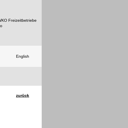
English
zurück