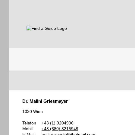
Find a Guide
Tourist
Dr. Malini Griesmayer
Guides
1030 Wien
Telefon
+43 (1) 9204996
Mobil
+43 (680) 3215949
E-Mail
malini.apostel@hotmail.com