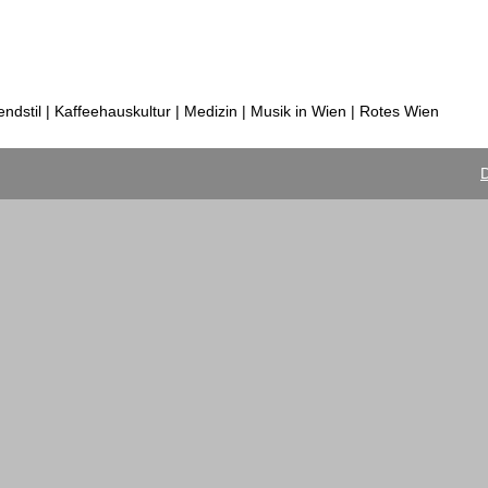
dstil | Kaffeehauskultur | Medizin | Musik in Wien | Rotes Wien
D