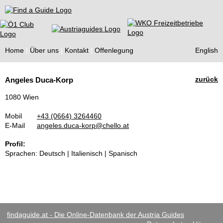
Find a Guide
Home
Über uns
Kontakt
Offenlegung
English
Tourist
zurück
Angeles Duca-Korp
Guides
1080 Wien
Mobil
+43 (0664) 3264460
E-Mail
angeles.duca-korp@chello.at
Profil:
Sprachen: Deutsch | Italienisch | Spanisch
findaguide.at - Die Online-Datenbank der Austria Guides