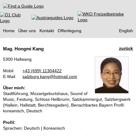
Find a Guide
Home
Über uns
Kontakt
Offenlegung
English
Tourist
zurück
Mag. Hongmi Kang
Guides
5300 Hallwang
Mobil
+43 (699) 11304422
E-Mail
salzburg.kang@hotmail.com
Über mich:
Stadtführung, Mozartgeburtshaus, Sound of
Music, Festung, Schloss Hellbrunn, Salzkammergut, Salzbergwerk
(Hallein, Hallstatt, Berchtesgaden), Benachbartes Bayern Profil:
koreanisch, Deutsch
Profil:
Sprachen: Deutsch | Koreanisch