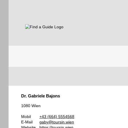
Find a Guide
Tourist
Dr. Gabriele Bajons
Guides
1080 Wien
Mobil
+43 (664) 5554568
E-Mail
gaby@toursin.wien
Website
https://toursin.wien