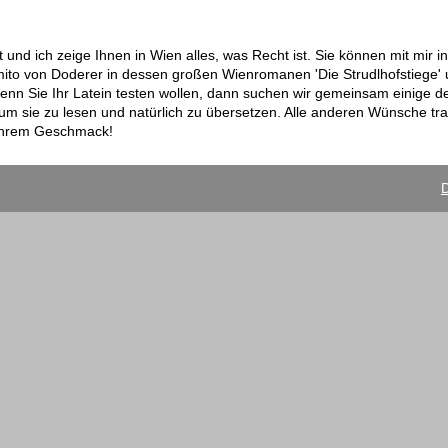
t und ich zeige Ihnen in Wien alles, was Recht ist. Sie können mit mir i
ito von Doderer in dessen großen Wienromanen 'Die Strudlhofstiege' 
n Sie Ihr Latein testen wollen, dann suchen wir gemeinsam einige de
, um sie zu lesen und natürlich zu übersetzen. Alle anderen Wünsche tr
 Ihrem Geschmack!
D