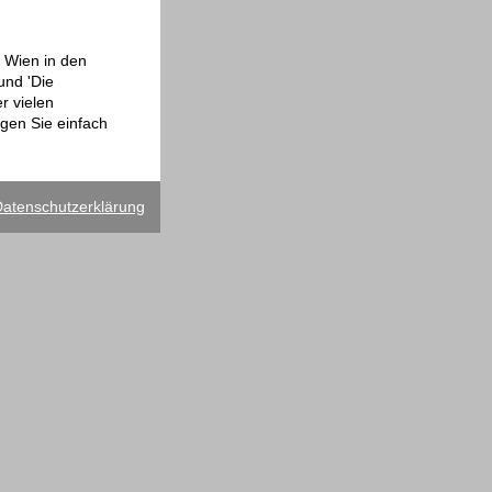
n Wien in den
und 'Die
r vielen
agen Sie einfach
atenschutzerklärung