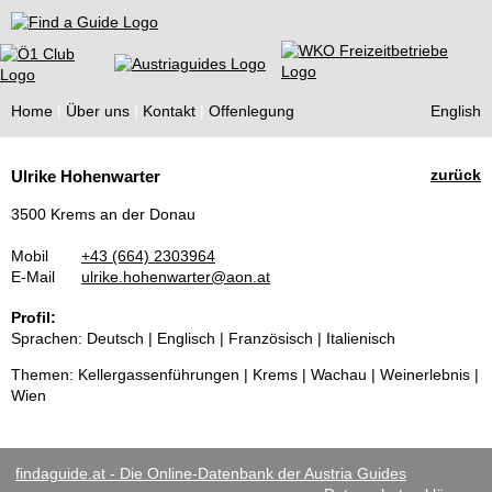
Find a Guide
Home
Über uns
Kontakt
Offenlegung
English
Tourist
zurück
Ulrike Hohenwarter
Guides
3500 Krems an der Donau
Mobil
+43 (664) 2303964
E-Mail
ulrike.hohenwarter@aon.at
Profil:
Sprachen: Deutsch | Englisch | Französisch | Italienisch
Themen: Kellergassenführungen | Krems | Wachau | Weinerlebnis |
Wien
findaguide.at - Die Online-Datenbank der Austria Guides