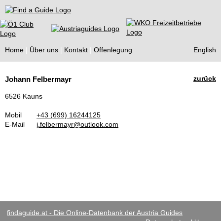
Find a Guide
Home
Über uns
Kontakt
Offenlegung
English
Tourist
zurück
Johann Felbermayr
Guides
6526 Kauns
Mobil
+43 (699) 16244125
E-Mail
j.felbermayr@outlook.com
findaguide.at - Die Online-Datenbank der Austria Guides