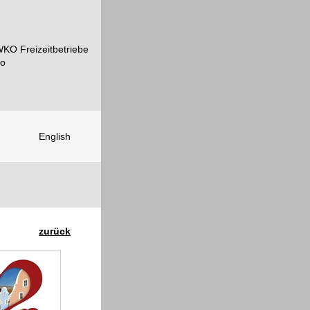
English
zurück