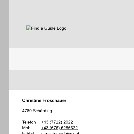
Find a Guide
Tourist
Christine Froschauer
Guides
4780 Schärding
Telefon
+43 (7712) 2022
Mobil
+43 (676) 6286622
E-Mail
j.froschauer@jmx.at