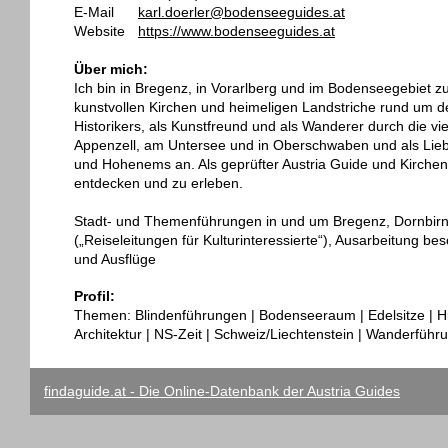
E-Mail
karl.doerler@bodenseeguides.at
Website
https://www.bodenseeguides.at
Über mich:
Ich bin in Bregenz, in Vorarlberg und im Bodenseegebiet z
kunstvollen Kirchen und heimeligen Landstriche rund um 
Historikers, als Kunstfreund und als Wanderer durch die v
Appenzell, am Untersee und in Oberschwaben und als Liebh
und Hohenems an. Als geprüfter Austria Guide und Kirchen
entdecken und zu erleben.
Stadt- und Themenführungen in und um Bregenz, Dornbirn
(„Reiseleitungen für Kulturinteressierte“), Ausarbeitung 
und Ausflüge
Profil:
Themen: Blindenführungen | Bodenseeraum | Edelsitze | H
Architektur | NS-Zeit | Schweiz/Liechtenstein | Wanderführ
findaguide.at - Die Online-Datenbank der Austria Guides