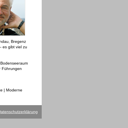
indau, Bregenz
es gibt viel zu
im Bodenseeraum
ür Führungen
te | Moderne
atenschutzerklärung