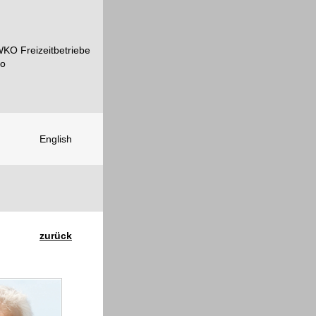
English
zurück