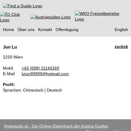
Find a Guide
Home
Über uns
Kontakt
Offenlegung
English
Tourist
zurück
Jun Lu
Guides
1220 Wien
Mobil
+43 (699) 11144169
E-Mail
lujun99999@hotmail.com
Profil:
Sprachen: Chinesisch | Deutsch
findaguide.at - Die Online-Datenbank der Austria Guides