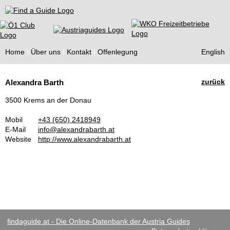
Find a Guide
Home
Über uns
Kontakt
Offenlegung
English
Tourist
zurück
Alexandra Barth
Guides
3500 Krems an der Donau
Mobil
+43 (650) 2418949
E-Mail
info@alexandrabarth.at
Website
http://www.alexandrabarth.at
findaguide.at - Die Online-Datenbank der Austria Guides