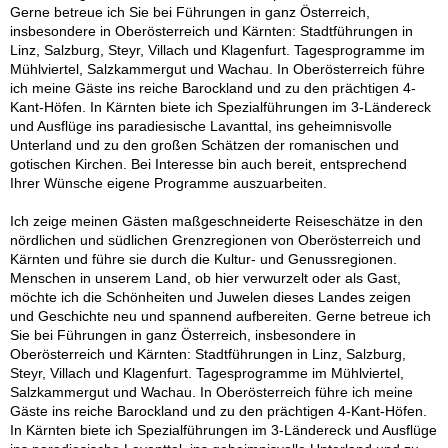
Gerne betreue ich Sie bei Führungen in ganz Österreich,
insbesondere in Oberösterreich und Kärnten: Stadtführungen in
Linz, Salzburg, Steyr, Villach und Klagenfurt. Tagesprogramme im
Mühlviertel, Salzkammergut und Wachau. In Oberösterreich führe
ich meine Gäste ins reiche Barockland und zu den prächtigen 4-
Kant-Höfen. In Kärnten biete ich Spezialführungen im 3-Ländereck
und Ausflüge ins paradiesische Lavanttal, ins geheimnisvolle
Unterland und zu den großen Schätzen der romanischen und
gotischen Kirchen. Bei Interesse bin auch bereit, entsprechend
Ihrer Wünsche eigene Programme auszuarbeiten.
Ich zeige meinen Gästen maßgeschneiderte Reiseschätze in den
nördlichen und südlichen Grenzregionen von Oberösterreich und
Kärnten und führe sie durch die Kultur- und Genussregionen.
Menschen in unserem Land, ob hier verwurzelt oder als Gast,
möchte ich die Schönheiten und Juwelen dieses Landes zeigen
und Geschichte neu und spannend aufbereiten. Gerne betreue ich
Sie bei Führungen in ganz Österreich, insbesondere in
Oberösterreich und Kärnten: Stadtführungen in Linz, Salzburg,
Steyr, Villach und Klagenfurt. Tagesprogramme im Mühlviertel,
Salzkammergut und Wachau. In Oberösterreich führe ich meine
Gäste ins reiche Barockland und zu den prächtigen 4-Kant-Höfen.
In Kärnten biete ich Spezialführungen im 3-Ländereck und Ausflüge