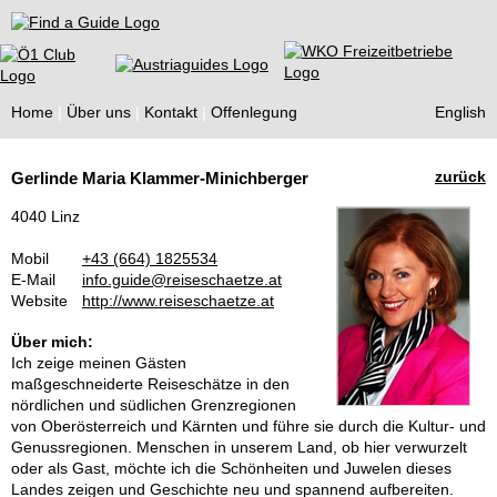
Find a Guide
Home
Über uns
Kontakt
Offenlegung
English
Tourist
zurück
Gerlinde Maria Klammer-Minichberger
Guides
4040 Linz
Mobil
+43 (664) 1825534
E-Mail
info.guide@reiseschaetze.at
Website
http://www.reiseschaetze.at
Über mich:
Ich zeige meinen Gästen
maßgeschneiderte Reiseschätze in den
nördlichen und südlichen Grenzregionen
von Oberösterreich und Kärnten und führe sie durch die Kultur- und
Genussregionen. Menschen in unserem Land, ob hier verwurzelt
oder als Gast, möchte ich die Schönheiten und Juwelen dieses
Landes zeigen und Geschichte neu und spannend aufbereiten.