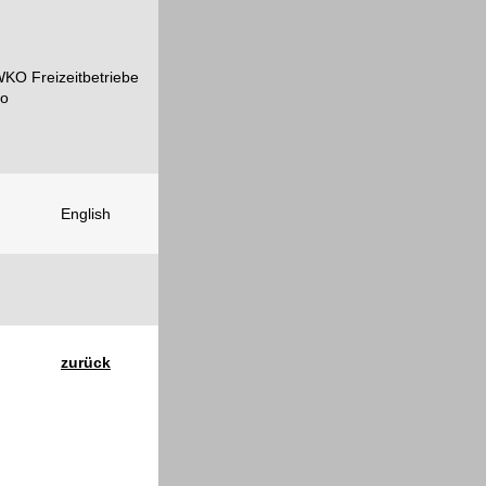
English
zurück