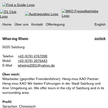
Find a Guide
Home
Über uns
Kontakt
Offenlegung
English
Tourist
zurück
Whei-ing Rhein
Guides
5020 Salzburg
Telefon
+43 (676) 4767098
Mobil
+43 (676) 3976443
E-Mail
wheiing2001@yahoo.de
Über mich:
Mitarbeiter (geprüfter Fremdenführer): Heng-mou KAO Partner:
Heng-mou KAO Wir bieten Führungen in der Stadt Salzburg und
ihrer Umgebung an. We offer tours in the city of Salzburg and in its
surrounding area.
Profil:
Sprachen: Chinesisch