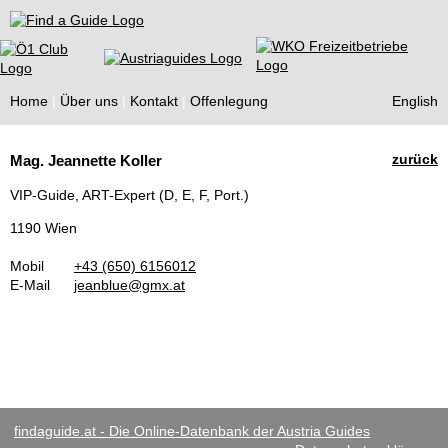
Find a Guide
Home
Über uns
Kontakt
Offenlegung
English
Tourist
zurück
Mag. Jeannette Koller
Guides
VIP-Guide, ART-Expert (D, E, F, Port.)
1190 Wien
Mobil
+43 (650) 6156012
E-Mail
jeanblue@gmx.at
findaguide.at - Die Online-Datenbank der Austria Guides