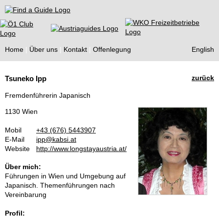
Find a Guide
Home
Über uns
Kontakt
Offenlegung
English
Tourist
zurück
Tsuneko Ipp
Guides
Fremdenführerin Japanisch
1130 Wien
Mobil
+43 (676) 5443907
E-Mail
ipp@kabsi.at
Website
http://www.longstayaustria.at/
Über mich:
Führungen in Wien und Umgebung auf
Japanisch. Themenführungen nach
Vereinbarung
Profil: