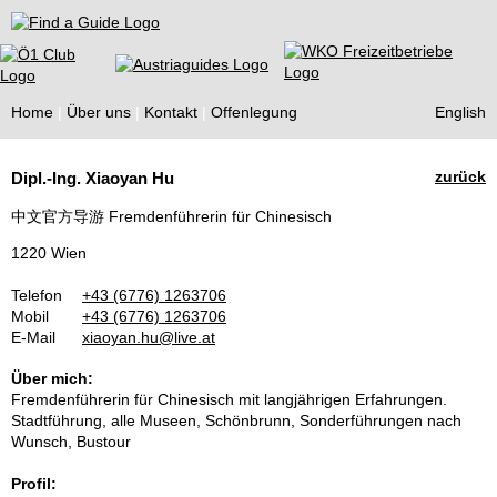
Find a Guide
Home
Über uns
Kontakt
Offenlegung
English
Tourist
zurück
Dipl.-Ing. Xiaoyan Hu
Guides
中文官方导游 Fremdenführerin für Chinesisch
1220 Wien
Telefon
+43 (6776) 1263706
Mobil
+43 (6776) 1263706
E-Mail
xiaoyan.hu@live.at
Über mich:
Fremdenführerin für Chinesisch mit langjährigen Erfahrungen.
Stadtführung, alle Museen, Schönbrunn, Sonderführungen nach
Wunsch, Bustour
Profil: