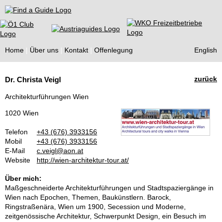
Find a Guide
Home
Über uns
Kontakt
Offenlegung
English
Tourist
zurück
Dr. Christa Veigl
Guides
Architekturführungen Wien
1020 Wien
Telefon
+43 (676) 3933156
Mobil
+43 (676) 3933156
E-Mail
c.veigl@aon.at
Website
http://wien-architektur-tour.at/
Über mich:
Maßgeschneiderte Architekturführungen und Stadtspaziergänge in
Wien nach Epochen, Themen, Baukünstlern. Barock,
Ringstraßenära, Wien um 1900, Secession und Moderne,
zeitgenössische Architektur, Schwerpunkt Design, ein Besuch im