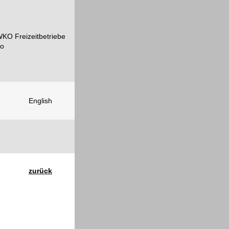
English
zurück