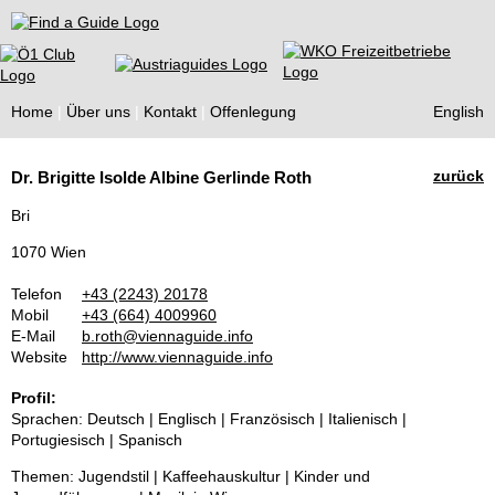
Find a Guide
Home
Über uns
Kontakt
Offenlegung
English
Tourist
zurück
Dr. Brigitte Isolde Albine Gerlinde Roth
Guides
Bri
1070 Wien
Telefon
+43 (2243) 20178
Mobil
+43 (664) 4009960
E-Mail
b.roth@viennaguide.info
Website
http://www.viennaguide.info
Profil:
Sprachen: Deutsch | Englisch | Französisch | Italienisch |
Portugiesisch | Spanisch
Themen: Jugendstil | Kaffeehauskultur | Kinder und