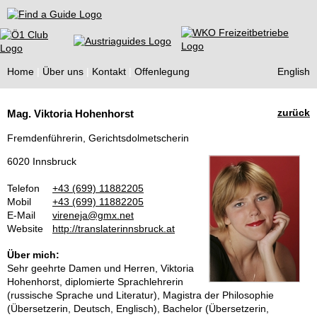
Find a Guide
Home
Über uns
Kontakt
Offenlegung
English
Tourist
zurück
Mag. Viktoria Hohenhorst
Guides
Fremdenführerin, Gerichtsdolmetscherin
6020 Innsbruck
Telefon
+43 (699) 11882205
Mobil
+43 (699) 11882205
E-Mail
vireneja@gmx.net
Website
http://translaterinnsbruck.at
Über mich:
Sehr geehrte Damen und Herren, Viktoria
Hohenhorst, diplomierte Sprachlehrerin
(russische Sprache und Literatur), Magistra der Philosophie
(Übersetzerin, Deutsch, Englisch), Bachelor (Übersetzerin,